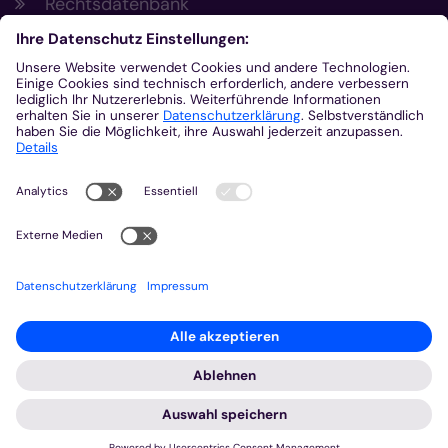
Rechtsdatenbank
Meldestelle gemäß Hinweisgeberschutzgesetz
Kontakt
Bischöfliches Generalvikariat Aachen
+49 241 452-0
kommunikation@bistum-aachen.de
www.bistum-aachen.de
2026 © Bistum Aachen
Impressum
Datenschutzerklärung