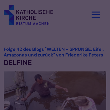
Zum Inhalt springen
Vorlesen
Folge 42 des Blogs "WELTEN - SPRÜNGE. Eifel,
:
Amazonas und zurück" von Friederike Peters
DELFINE