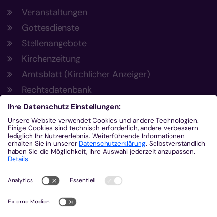
Veranstaltungen
Gottesdienste
Stellenangebote
Kirchenzeitung
Amtsblatt (Kirchlicher Anzeiger)
Rechtsdatenbank
Meldestelle gemäß Hinweisgeberschutzgesetz
Kontakt
Bischöfliches Generalvikariat Aachen
+49 241 452-0