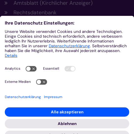
Amtsblatt (Kirchlicher Anzeiger)
Rechtsdatenbank
Meldestelle gemäß Hinweisgeberschutzgesetz
Kontakt
Bischöfliches Generalvikariat Aachen
+49 241 452-0
kommunikation@bistum-aachen.de
www.bistum-aachen.de
2026 © Bistum Aachen
Impressum