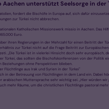
o Aachen unterstützt Seelsorge in der 
atolien, fordert die Bischöfe in Europa auf, sich dafür einzuset
ungen zur Türkei nicht abbrechen.
tionalen Katholischen Missionswerk missio in Aachen. Das Hil
 165.000 Euro.
ber ihren Regierungen in der Mehrzahl für einen Beitritt der T
erhältnis zur Türkei nicht auf die Frage Beitritt zur Europäisch
zeti. „Die Türkei ist in vielerlei Hinsicht doch sehr europäisch,
ürkei, das sollten die Bischofskonferenzen von der Politik einfo
en Beziehungen ohne Perspektiven blieben.
 Flüchtlinge aus Irak und Syrien in der Türkei"
auch in der Betreuung von Flüchtlingen in dem Land ein. Dabei h
hrer arabischen Muttersprache sehr wichtig sei. „Hier würden w
 auch mehr Räume, um die christlichen Flüchtlinge pastoral meh