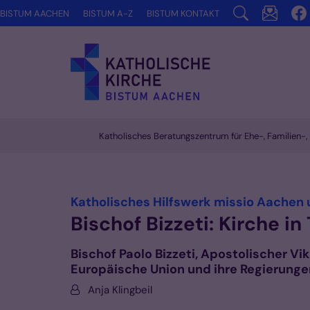
Zum Inhalt springen
BISTUM AACHEN
BISTUM A-Z
BISTUM KONTAKT
Katholisches Beratungszentrum für Ehe-, Familien
Vorlesen
Katholisches Hilfswerk missio Aachen u
Bischof Bizzeti: Kirche i
Bischof Paolo Bizzeti, Apostolischer Vik
Europäische Union und ihre Regierunge
Von:
Anja Klingbeil