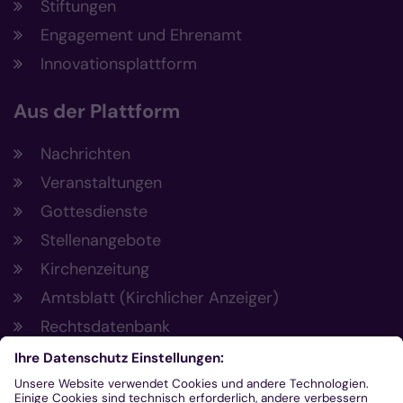
Stiftungen
Engagement und Ehrenamt
Innovationsplattform
Aus der Plattform
Nachrichten
Veranstaltungen
Gottesdienste
Stellenangebote
Kirchenzeitung
Amtsblatt (Kirchlicher Anzeiger)
Rechtsdatenbank
Meldestelle gemäß Hinweisgeberschutzgesetz