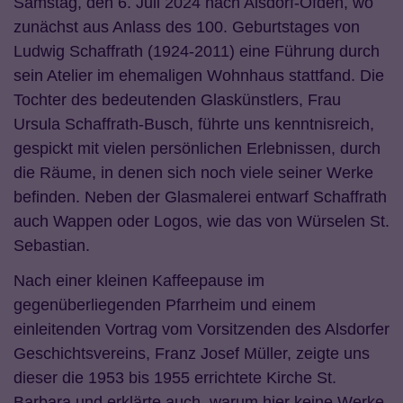
Samstag, den 6. Juli 2024 nach Alsdorf-Ofden, wo
zunächst aus Anlass des 100. Geburtstages von
Ludwig Schaffrath (1924-2011) eine Führung durch
sein Atelier im ehemaligen Wohnhaus stattfand. Die
Tochter des bedeutenden Glaskünstlers, Frau
Ursula Schaffrath-Busch, führte uns kenntnisreich,
gespickt mit vielen persönlichen Erlebnissen, durch
die Räume, in denen sich noch viele seiner Werke
befinden. Neben der Glasmalerei entwarf Schaffrath
auch Wappen oder Logos, wie das von Würselen St.
Sebastian.
Nach einer kleinen Kaffeepause im
gegenüberliegenden Pfarrheim und einem
einleitenden Vortrag vom Vorsitzenden des Alsdorfer
Geschichtsvereins, Franz Josef Müller, zeigte uns
dieser die 1953 bis 1955 errichtete Kirche St.
Barbara und erklärte auch, warum hier keine Werke