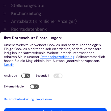
Stellenangebote
Kirchenzeitung
Amtsblatt (Kirchlicher Anzeiger)
Rechtsdatenbank
Meldestelle gemäß Hinweisgeberschutzgesetz
Kontakt
Bischöfliches Generalvikariat Aachen
+49 241 452-0
kommunikation@bistum-aachen.de
www.bistum-aachen.de