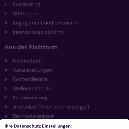
Fundraising
Stiftungen
Engagement und Ehrenamt
Innovationsplattform
Aus der Plattform
Nachrichten
Veranstaltungen
Gottesdienste
Stellenangebote
Kirchenzeitung
Amtsblatt (Kirchlicher Anzeiger)
Rechtsdatenbank
Meldestelle gemäß Hinweisgeberschutzgesetz