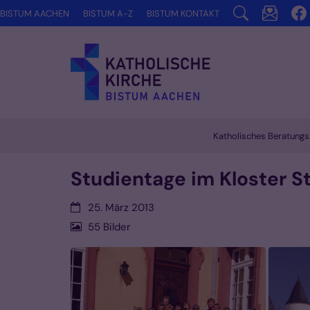
Zum Inhalt springen
BISTUM AACHEN
BISTUM A-Z
BISTUM KONTAKT
Katholisches Beratungs
Studientage im Kloster St
Datum:
25. März 2013
55 Bilder