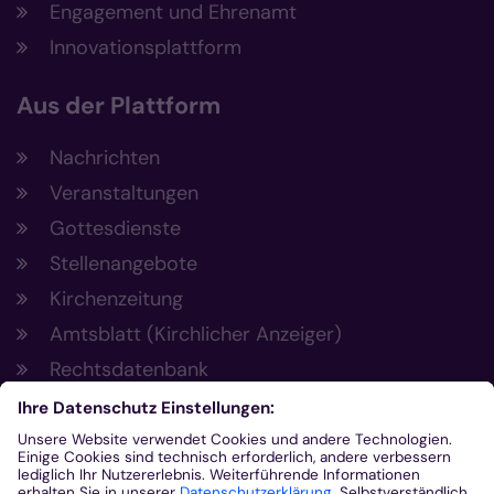
Engagement und Ehrenamt
Innovationsplattform
Aus der Plattform
Nachrichten
Veranstaltungen
Gottesdienste
Stellenangebote
Kirchenzeitung
Amtsblatt (Kirchlicher Anzeiger)
Rechtsdatenbank
Meldestelle gemäß Hinweisgeberschutzgesetz