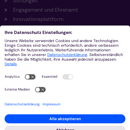
Stiftungen
Engagement und Ehrenamt
Innovationsplattform
Aus der Plattform
Nachrichten
Veranstaltungen
Gottesdienste
Stellenangebote
Kirchenzeitung
Amtsblatt (Kirchlicher Anzeiger)
Rechtsdatenbank
Meldestelle gemäß Hinweisgeberschutzgesetz