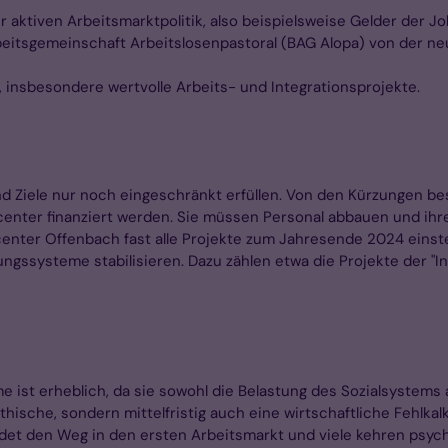
 der aktiven Arbeitsmarktpolitik, also beispielsweise Gelder d
rbeitsgemeinschaft Arbeitslosenpastoral (BAG Alopa) von der 
 insbesondere wertvolle Arbeits- und Integrationsprojekte.
d Ziele nur noch eingeschränkt erfüllen. Von den Kürzungen 
bcenter finanziert werden. Sie müssen Personal abbauen und ihr
obcenter Offenbach fast alle Projekte zum Jahresende 2024 ein
ngssysteme stabilisieren. Dazu zählen etwa die Projekte der "Init
e ist erheblich, da sie sowohl die Belastung des Sozialsystems 
thische, sondern mittelfristig auch eine wirtschaftliche Fehlk
ndet den Weg in den ersten Arbeitsmarkt und viele kehren psych