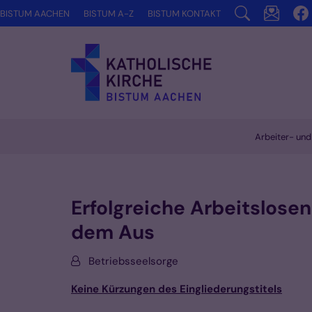
Zum Inhalt springen
BISTUM AACHEN
BISTUM A-Z
BISTUM KONTAKT
Arbeiter- und
Vorlesen
Erfolgreiche Arbeitslose
dem Aus
Von:
Betriebsseelsorge
Keine Kürzungen des Eingliederungstitels