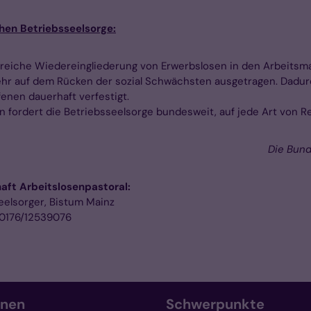
schen Betriebsseelsorge:
lgreiche Wiedereingliederung von Erwerbslosen in den Arbeits
ehr auf dem Rücken der sozial Schwächsten ausgetragen. Dadur
enen dauerhaft verfestigt.
ordert die Betriebsseelsorge bundesweit, auf jede Art von Red
Die Bund
ft Arbeitslosenpastoral:
eelsorger, Bistum Mainz
 0176/12539076
onen
Schwerpunkte