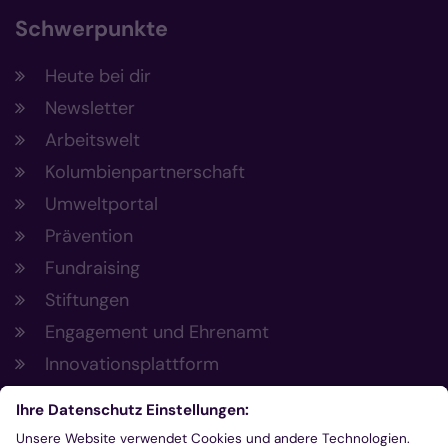
Schwerpunkte
Heute bei dir
Newsletter
Arbeitswelt
Kolumbienpartnerschaft
Umweltportal
Prävention
Fundraising
Stiftungen
Engagement und Ehrenamt
Innovationsplattform
Aus der Plattform