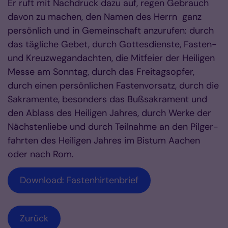
Er ruft mit Nachdruck dazu auf, regen Gebrauch
davon zu machen, den Namen des Herrn ganz
persönlich und in Gemeinschaft anzurufen: durch
das tägliche Gebet, durch Got­­tes­­dien­ste, Fas­ten-
und Kreuz­wegandachten, die Mitfeier der Heiligen
Mes­se am Sonntag, durch das Freitagsopfer,
durch einen per­sön­lichen Fas­ten­vorsatz, durch die
Sakramente­, be­son­ders das Bußsakra­ment und
den Ablass des Heiligen Jahres, durch Werke der
Nächsten­lie­be und durch Teilnah­me an den Pil­ger­
fahr­ten des Heiligen Jahres im Bistum Aachen
oder nach Rom.
Download: Fastenhirtenbrief
Zurück