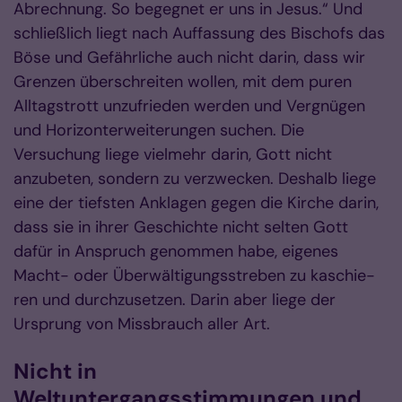
Abrechnung. So begegnet er uns in Jesus.“ Und
schließlich liegt nach Auffassung des Bischofs das
Böse und Gefährliche auch nicht darin, dass wir
Gren­­zen überschrei­ten wollen, mit dem puren
Alltagstrott unzu­frieden werden und Vergnügen
und Horizont­erwei­terungen suchen. Die
Versuchung liege vielmehr darin, Gott nicht
anzubeten, sondern zu verzwecken. Deshalb liege
eine der tiefsten Anklagen gegen die Kirche darin,
dass sie in ihrer Ge­schich­te nicht selten Gott
dafür in Anspruch genom­men habe, ei­genes
Macht- oder Über­wältigungsstreben zu kaschie­
ren und durch­­zu­­set­zen. Darin aber liege der
Ursprung von Miss­brauch aller Art.
Nicht in
Weltuntergangsstimmungen und