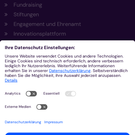
Fundraising
Stiftungen
Engagement und Ehrenamt
Innovationsplattform
Aus der Plattform
Nachrichten
Veranstaltungen
Gottesdienste
Stellenangebote
Kirchenzeitung
Amtsblatt (Kirchlicher Anzeiger)
Rechtsdatenbank
Meldestelle gemäß Hinweisgeberschutzgesetz