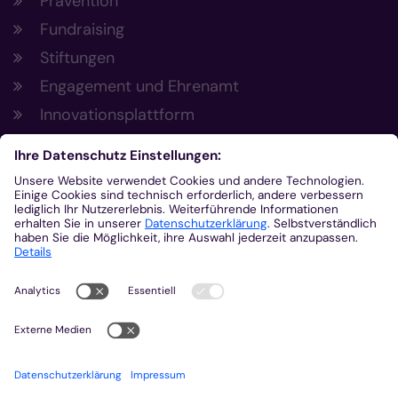
Prävention
Fundraising
Stiftungen
Engagement und Ehrenamt
Innovationsplattform
Aus der Plattform
Nachrichten
Veranstaltungen
Gottesdienste
Stellenangebote
Kirchenzeitung
Amtsblatt (Kirchlicher Anzeiger)
Rechtsdatenbank