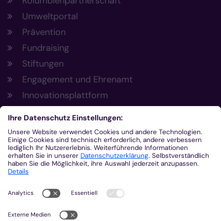
Kolumbienpartnerschaft
Umweltportal
Prävention
Fundraising
Stiftungen
Engagement und Ehrenamt
Innovationsplattform
Aus der Plattform
Nachrichten
Veranstaltungen
Gottesdienste
Stellenangebote
Kirchenzeitung