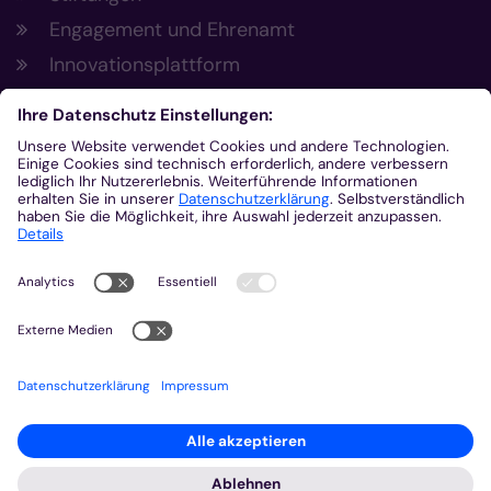
Engagement und Ehrenamt
Innovationsplattform
Aus der Plattform
Nachrichten
Veranstaltungen
Gottesdienste
Stellenangebote
Kirchenzeitung
Amtsblatt (Kirchlicher Anzeiger)
Rechtsdatenbank
Meldestelle gemäß Hinweisgeberschutzgesetz