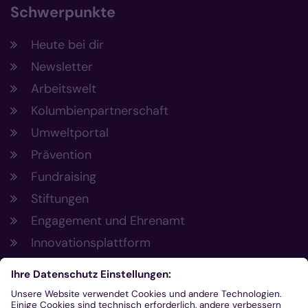
Schwerpunkte
Heute bei dir
Newsletter
Arbeitswelt
Kolumbienpartnerschaft
Umweltportal
Prävention
Fundraising
Stiftungen
Engagement und Ehrenamt
Innovationsplattform
Aus der Plattform