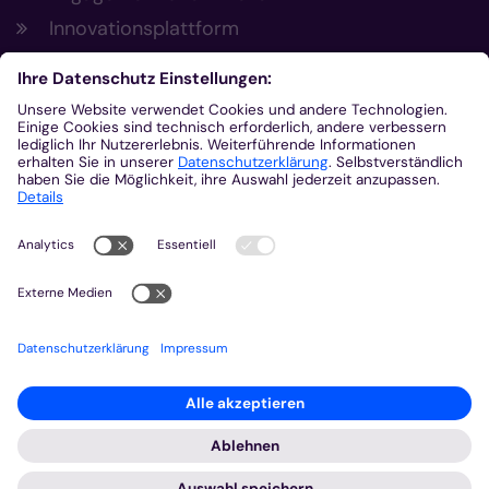
Innovationsplattform
Aus der Plattform
Nachrichten
Veranstaltungen
Gottesdienste
Stellenangebote
Kirchenzeitung
Amtsblatt (Kirchlicher Anzeiger)
Rechtsdatenbank
Meldestelle gemäß Hinweisgeberschutzgesetz
2026 © Bistum Aachen
Impressum