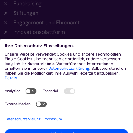
Fundraising
Stiftungen
Engagement und Ehrenamt
Innovationsplattform
Aus der Plattform
Nachrichten
Veranstaltungen
Gottesdienste
Stellenangebote
Kirchenzeitung
Amtsblatt (Kirchlicher Anzeiger)
Rechtsdatenbank
Meldestelle gemäß Hinweisgeberschutzgesetz