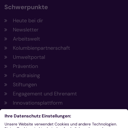
Schwerpunkte
Heute bei dir
Newsletter
Arbeitswelt
Kolumbienpartnerschaft
Umweltportal
Prävention
Fundraising
Stiftungen
Engagement und Ehrenamt
Innovationsplattform
Aus der Plattform