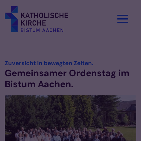
Zum Inhalt springen
Vorlesen
:
Zuversicht in bewegten Zeiten.
Gemeinsamer Ordenstag im
Bistum Aachen.