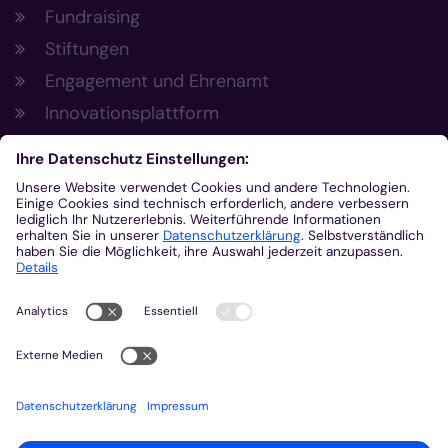
Fundraising
Stiftungen
Engagement und Ehrenamt
Innovationsplattform
Aus der Plattform
Nachrichten
Veranstaltungen
Gottesdienste
Stellenangebote
Kirchenzeitung
Amtsblatt (Kirchlicher Anzeiger)
Rechtsdatenbank
Meldestelle gemäß Hinweisgeberschutzgesetz