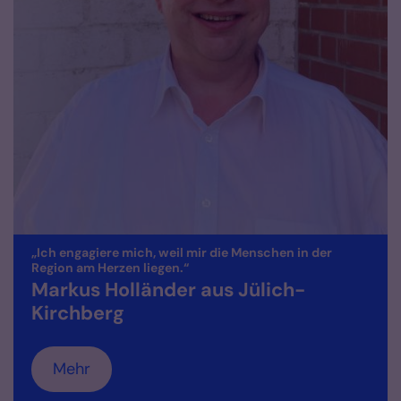
„Ich engagiere mich, weil mir die Menschen in der
:
Region am Herzen liegen.“
Markus Holländer aus Jülich-
Kirchberg
Mehr