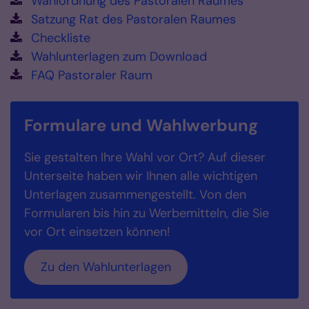
Wahlordnung des Pastoralen Raumes
Satzung Rat des Pastoralen Raumes
Checkliste
Wahlunterlagen zum Download
FAQ Pastoraler Raum
Formulare und Wahlwerbung
Sie gestalten Ihre Wahl vor Ort? Auf dieser
Unterseite haben wir Ihnen alle wichtigen
Unterlagen zusammengestellt. Von den
Formularen bis hin zu Werbemitteln, die Sie
vor Ort einsetzen können!
Zu den Wahlunterlagen