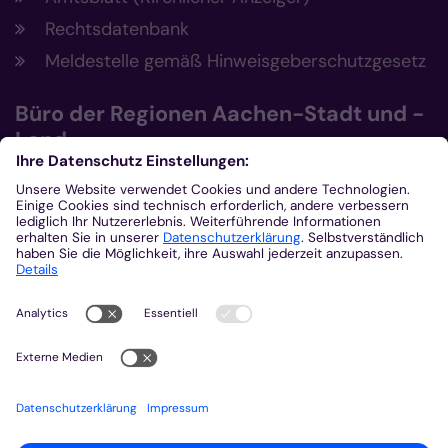
Rechtsdatenbank
Meldestelle gemäß Hinweisgeberschutzgesetz
Büro der Regionen Aachen-Stadt und -
Land
Büro der Regionen Aachen-Stadt und
Aachen-Land
Post- und Besucheradresse
Eupener Str. 134
52066 Aachen
0241 4790-101
0241 4790-222
bdr-ac@bistum-aachen.de
http://katholisch-im-raum-aachen.de