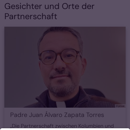
Gesichter und Orte der
Partnerschaft
© privat
Padre Juan Álvaro Zapata Torres
„Die Partnerschaft zwischen Kolumbien und