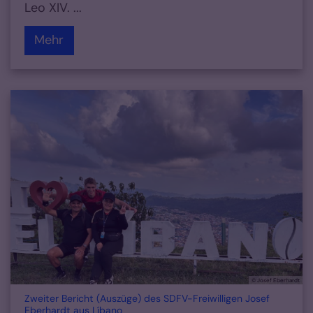
Leo XIV. ...
Mehr
© Josef Eberhardt
Zweiter Bericht (Auszüge) des SDFV-Freiwilligen Josef
:
Eberhardt aus Líbano