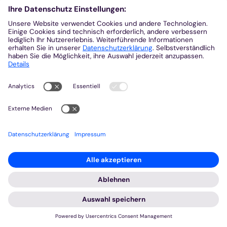
Aachen ist eine intensive Verbindung...“
Mehr
© privat
Markus Offner