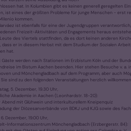
lossen hat. In Kolumbien gibt es keinen generell geregelten Ein
en, ist eines der größten Probleme für junge Menschen - erst r
Milenio kommen.
arváez ist ebenfalls für eine der Jugendgruppen verantwortlich,
edenen Freizeit-Aktivitäten und Engagements heraus entstehen,
Leute des Viertels stattfinden, da es dort keinen anderen Kirch
, dass er in diesem Herbst mit dem Studium der Sozialen Arbei
en hat.
i Gäste werden nach Stationen im Erzbistum Köln und der Bund
ndreise im Bistum Aachen beenden. Hier stehen Besuche v. a. i
oven und Mönchengladbach auf dem Programm, aber auch Möglich
. Sie sind zu den folgenden Veranstaltungen herzlich willkommen
tag, 5. Dezember, 19.30 Uhr,
liche Akademie in Aachen (Leonhardstr. 18-20):
 Abend mit Glühwein und interkulturellem Kneipenquiz
ladung der Diözesanverbände von BDKJ und KJG sowie des Fach
, 6. Dezember, 19.00 Uhr,
lt-Informationszentrum Mönchengladbach (Erzbergerstr. 84):
h mit den Gästen auf Einladung von action pro Colombia e. V.