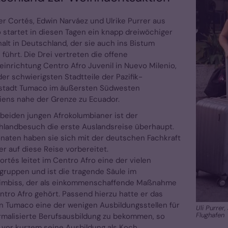
ler Cortés, Edwin Narváez und Ulrike Purrer aus
startet in diesen Tagen ein knapp dreiwöchiger
alt in Deutschland, der sie auch ins Bistum
führt. Die Drei vertreten die offene
inrichtung Centro Afro Juvenil in Nuevo Milenio,
er schwierigsten Stadtteile der Pazifik-
stadt Tumaco im äußersten Südwesten
iens nahe der Grenze zu Ecuador.
 beiden jungen Afrokolumbianer ist der
landbesuch die erste Auslandsreise überhaupt.
naten haben sie sich mit der deutschen Fachkraft
rer auf diese Reise vorbereitet.
Cortés leitet im Centro Afro eine der vielen
ruppen und ist die tragende Säule im
limbiss, der als einkommenschaffende Maßnahme
tro Afro gehört. Passend hierzu hatte er das
in Tumaco eine der wenigen Ausbildungsstellen für
Uli Purrer
Flughafen
rmalisierte Berufsausbildung zu bekommen, so
 vor kurzem seine Ausbildung als Koch