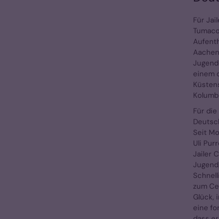
Für Jai
Tumaco 
Aufenth
Aachen 
Jugende
einem d
Küsten
Kolumb
Für die
Deutsch
Seit Mo
Uli Pur
Jailer 
Jugendg
Schnel
zum Cen
Glück, 
eine fo
dass er