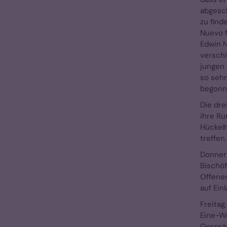
abgesch
zu find
Nuevo 
Edwin N
verschi
jungen 
so sehr
begonn
Die dre
ihre Ru
Hückelh
treffen
Donners
Bischöf
Offener
auf Ein
Freitag
Eine-We
Gespräc