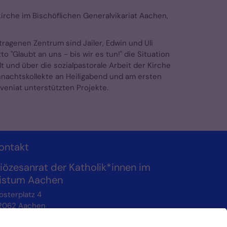
irche im Bischöflichen Generalvikariat Aachen,
ragenen Zentrum sind Jailer, Edwin und Uli
"Glaubt an uns - bis wir es tun!" die Situation
t und über die sozialpastorale Arbeit der Kirche
hnachtskollekte an Heiligabend und am ersten
veniat unterstützten Projekte.
ontakt
iözesanrat der Katholik*innen im
istum Aachen
osterplatz 4
2062
Aachen
0241/452-215