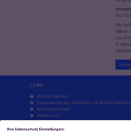
Anmel
Tel. 0
Als Fac
Gäste d
von Kin
in dies
Weihnac
Zurüc
Links
Bistum Aachen
Diözesanrat der Katholiken im Bistum Aachen
Kolumbienmobil
Weltkirche