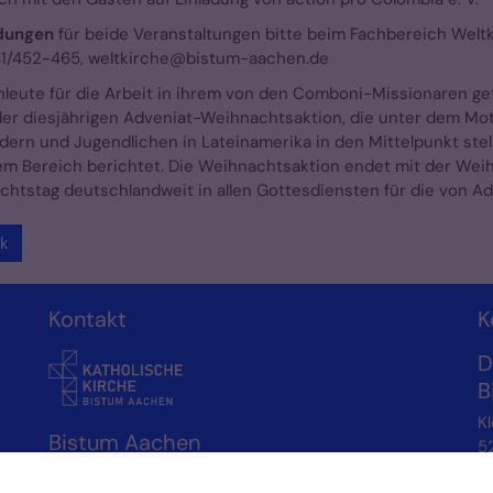
dungen
für beide Veranstaltungen bitte beim Fachbereich Weltk
241/452-465, weltkirche@bistum-aachen.de
hleute für die Arbeit in ihrem von den Comboni-Missionaren get
er diesjährigen Adveniat-Weihnachtsaktion, die unter dem Motto 
dern und Jugendlichen in Lateinamerika in den Mittelpunkt stell
em Bereich berichtet. Die Weihnachtsaktion endet mit der Wei
htstag deutschlandweit in allen Gottesdiensten für die von Ad
k
Kontakt
K
D
B
Kl
Bistum Aachen
5
Stabsabteilung Kirche im Dialog