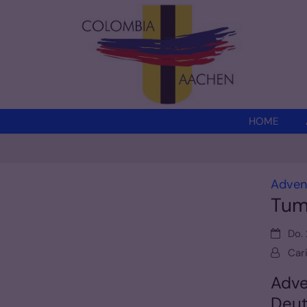
Zum Inhalt springen
HOME
Adveni
Tum
Datum:
Do. 
Von:
Car
Adve
Deut