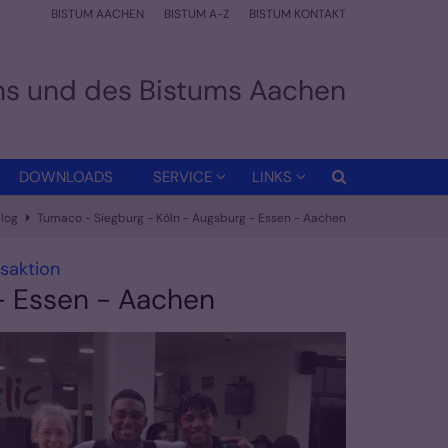
BISTUM AACHEN
BISTUM A-Z
BISTUM KONTAKT
ens und des Bistums Aachen
DOWNLOADS
SERVICE
LINKS
log
Tumaco - Siegburg - Köln - Augsburg - Essen - Aachen
:
saktion
- Essen - Aachen