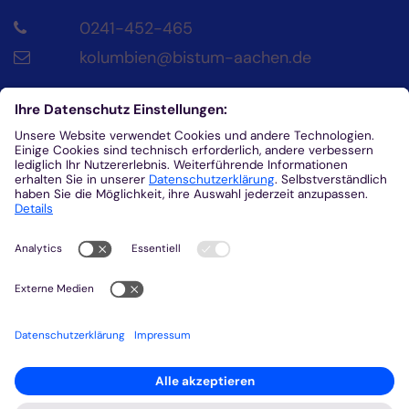
0241-452-465
kolumbien@bistum-aachen.de
Kontakt
Diözesanrat der Katholik*innen im Bistum
Aachen
Klosterplatz 4
52062
Aachen
0241/452-215
helena.fuhrmann@dr-aachen.de
Kolumbienpartnerschaft beim
Diözesanrat
Webseite