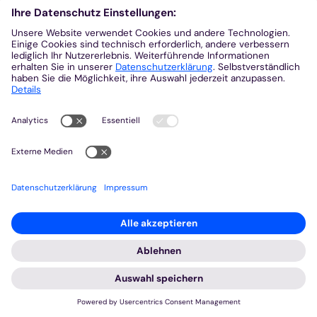
Helmut Dieser und Superintendent Dietrich Denker
vor der Evangelischen Hauptkirche Rheydt. ...
mehr lesen
Mehr anzeigen
Suche in Liste
Archiv
2025
2024