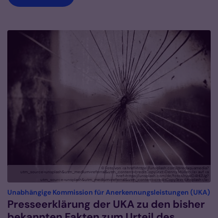
© Foto von <a href=https://unsplash.com/@redaquamedia?
utm_source=unsplash&utm_medium=referral&utm_content=creditCopyText>Denny Müller</a> auf <a
href=https://unsplash.com/de/fotos/ruwID4HIZUg?
utm_source=unsplash&utm_medium=referral&utm_content=creditCopyText>Unsplash</a>
:
Unabhängige Kommission für Anerkennungsleistungen (UKA)
Presseerklärung der UKA zu den bisher
bekannten Fakten zum Urteil des