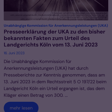
© Foto von <a href=https://unsplash.com/@redaquamedia?
utm_source=unsplash&utm_medium=referral&utm_content=creditCopyText>Denny Müller</a> auf <a
href=https://unsplash.com/de/fotos/ruwID4HIZUg?
utm_source=unsplash&utm_medium=referral&utm_content=creditCopyText>Unsplash</a>
:
Unabhängige Kommission für Anerkennungsleistungen (UKA)
Presseerklärung der UKA zu den bisher
bekannten Fakten zum Urteil des
Landgerichts Köln vom 13. Juni 2023
16. Juni 2023
Die Unabhängige Kommission für
Anerkennungsleistungen (UKA) hat durch
Presseberichte zur Kenntnis genommen, dass am
13. Juni 2023 in dem Rechtsstreit 5 O 197/22 beim
Landgericht Köln ein Urteil ergangen ist, das dem
Kläger einen Betrag von 300. ...
mehr lesen