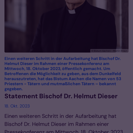
© Bistum Aachen - Martin Braun
Einen weiteren Schritt in der Aufarbeitung hat Bischof Dr.
Helmut Dieser im Rahmen einer Pressekonferenz am
Mittwoch, 18. Oktober 2023, öffentlich gemacht. Um
Betroffenen die Möglichkeit zu geben, aus dem Dunkel­feld
her­­auszutreten, hat das Bistum Aachen die Namen von 53
Priestern - Tätern und mutmaß­li­chen Tätern – bekannt
:
gegeben.
Statement Bischof Dr. Helmut Dieser
18. Okt. 2023
Einen weiteren Schritt in der Aufarbeitung hat
Bischof Dr. Helmut Dieser im Rahmen einer
Pressekonferenz am Mittwoch, 18. Oktober 2023,